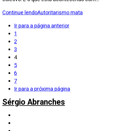
Continue lendo
Autoritarismo mata
Ir para a página anterior
1
2
3
4
5
6
7
Ir para a próxima página
Sérgio Abranches