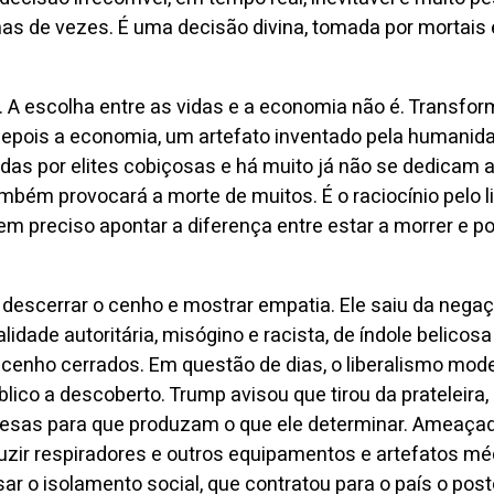
s de vezes. É uma decisão divina, tomada por mortais
 A escolha entre as vidas e a economia não é. Transfor
 depois a economia, um artefato inventado pela humani
as por elites cobiçosas e há muito já não se dedicam a
bém provocará a morte de muitos. É o raciocínio pelo l
em preciso apontar a diferença entre estar a morrer e 
a descerrar o cenho e mostrar empatia. Ele saiu da ne
dade autoritária, misógino e racista, de índole belico
enho cerrados. Em questão de dias, o liberalismo mode
lico a descoberto. Trump avisou que tirou da prateleira
esas para que produzam o que ele determinar. Ameaçad
zir respiradores e outros equipamentos e artefatos méd
sar o isolamento social, que contratou para o país o pos