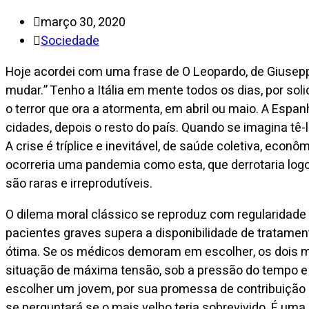
março 30, 2020
Sociedade
Hoje acordei com uma frase de O Leopardo, de Giusepp
mudar.” Tenho a Itália em mente todos os dias, por so
o terror que ora a atormenta, em abril ou maio. A Espa
cidades, depois o resto do país. Quando se imagina tê-
A crise é tríplice e inevitável, de saúde coletiva, eco
ocorreria uma pandemia como esta, que derrotaria logo 
são raras e irreprodutíveis.
O dilema moral clássico se reproduz com regularidade
pacientes graves supera a disponibilidade de tratamen
ótima. Se os médicos demoram em escolher, os dois mor
situação de máxima tensão, sob a pressão do tempo e 
escolher um jovem, por sua promessa de contribuição 
se perguntará se o mais velho teria sobrevivido. É uma