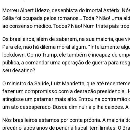
Morreu Albert Udezo, desenhista do imortal Astérix. N
Gália foi ocupada pelos romanos… Toda ? Não! Uma alde
ao consenso médico. Todos? Não! Num triste país trop
Os brasileiros, além de saberem, na sua maioria, que v
Para ele, não há dilema moral algum. “Infelizmente alg
lockdown. Como Trump, ele também é incapaz de empatia.
pública, a comandar uma operação de guerra para resga
seu desatino?
O ministro da Saúde, Luiz Mandetta, que até recenteme
fazer um compromisso com a desrazão presidencial. H
atingisse um patamar mais alto. Entrou na contramão
um ato desesperado. Busca diminuir a pilha caixões. A 
Nós brasileiros estamos por conta própria. A maioria 
precário, após anos de penúria fiscal, têm limites. O 