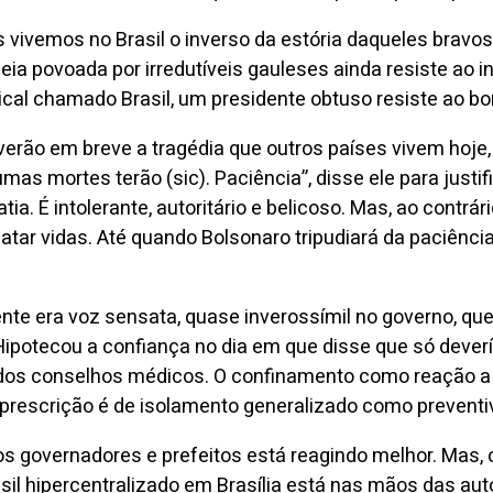
ós vivemos no Brasil o inverso da estória daqueles brav
ia povoada por irredutíveis gauleses ainda resiste ao 
ical chamado Brasil, um presidente obtuso resiste ao 
iverão em breve a tragédia que outros países vivem hoje
umas mortes terão (sic). Paciência”, disse ele para just
 É intolerante, autoritário e belicoso. Mas, ao contrár
tar vidas. Até quando Bolsonaro tripudiará da paciência
nte era voz sensata, quase inverossímil no governo, que
ipotecou a confiança no dia em que disse que só deve
 dos conselhos médicos. O confinamento como reação a 
prescrição é de isolamento generalizado como preventivo,
dos governadores e prefeitos está reagindo melhor. Mas
Brasil hipercentralizado em Brasília está nas mãos das 