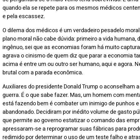
quando ela se repete para os mesmos médicos centena
e pela escassez.
O dilema dos médicos é um verdadeiro pesadelo moral.
plano moral não cabe dúvida: primeiro a vida humana,
ingênuo, sei que as economias foram há muito capturad
agrava o cinismo de quem diz que parar a economia tam
acima é entre um ou outro ser humano, aqui e agora. N
brutal com a parada econômica.
Auxiliares do presidente Donald Trump o aconselham 
guerra. É o que sabe fazer. Mas, um homem com mentali
está fazendo bem é combater um inimigo de punhos e c
abandonado. Decidiram por inédito volume de gasto púb
que permite ao governo estatizar o comando das empr
apressaram-se a reprogramar suas fábricas para produ
redimido por determinar o uso de um teste falho e atra