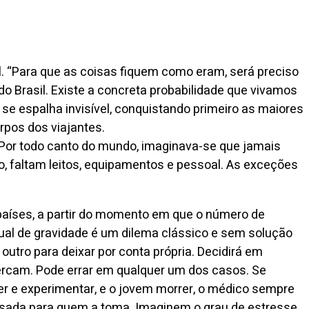
. “Para que as coisas fiquem como eram, será preciso
o Brasil. Existe a concreta probabilidade que vivamos
 se espalha invisível, conquistando primeiro as maiores
rpos dos viajantes.
al. Por todo canto do mundo, imaginava-se que jamais
to, faltam leitos, equipamentos e pessoal. As exceções
 países, a partir do momento em que o número de
gual de gravidade é um dilema clássico e sem solução
utro para deixar por conta própria. Decidirá em
cercam. Pode errar em qualquer um dos casos. Se
er e experimentar, e o jovem morrer, o médico sempre
o pesada para quem a toma. Imaginem o grau de estresse