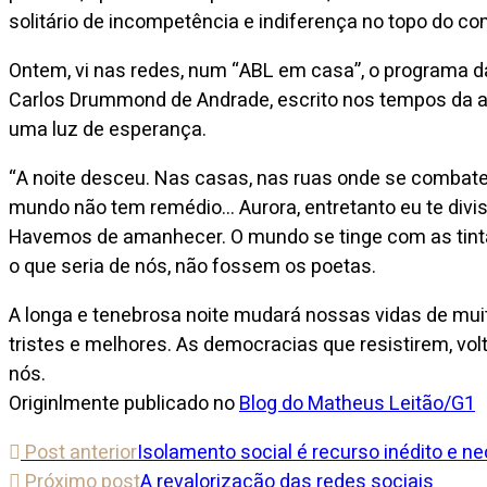
solitário de incompetência e indiferença no topo do co
Ontem, vi nas redes, num “ABL em casa”, o programa d
Carlos Drummond de Andrade, escrito nos tempos da am
uma luz de esperança.
“A noite desceu. Nas casas, nas ruas onde se combate
mundo não tem remédio… Aurora, entretanto eu te divis
Havemos de amanhecer. O mundo se tinge com as tintas 
o que seria de nós, não fossem os poetas.
A longa e tenebrosa noite mudará nossas vidas de mu
tristes e melhores. As democracias que resistirem, vo
nós.
Originlmente publicado no
Blog do Matheus Leitão/G1
Post anterior
Isolamento social é recurso inédito e n
Próximo post
A revalorização das redes sociais