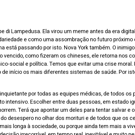
e di Lampedusa. Ela virou um meme antes da era digital
lidariedade e como uma assombração no futuro próximo d
nha está passando por isto. Nova York também. O inimigo
lo vencido, como fizeram os chineses, ele retorna nos co
nômico-social e política. Temos que evitar uma crise mor
de início os mais diferentes sistemas de saúde. Por is
 inquietante por todas as equipes médicas, de todos os
to intensivo. Escolher entre duas pessoas, em estado i
rem. Terá que apontar um deles para tentar salvar e o o
do desespero no olhar dos morituri e de todos que os 
mais longa à sociedade, ou porque ainda tem mais a viv
 decisão irrecorrível, em tempo real, inevitável e muit