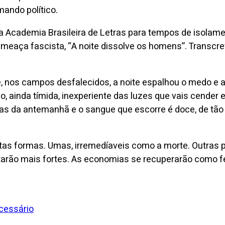
mando político.
a Academia Brasileira de Letras para tempos de isolame
eaça fascista, “A noite dissolve os homens”. Transcrev
, nos campos desfalecidos, a noite espalhou o medo e 
o, ainda tímida, inexperiente das luzes que vais cende
da antemanhã e o sangue que escorre é doce, de tão nec
itas formas. Umas, irremedíaveis como a morte. Outra
ltarão mais fortes. As economias se recuperarão como fe
ecessário