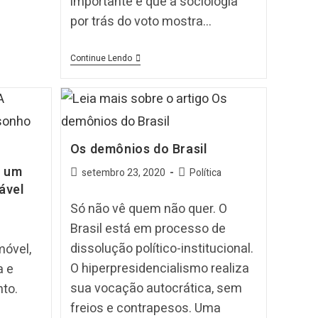
importante é que a sociologia
por trás do voto mostra…
Continue Lendo
Os demônios do Brasil
e um
setembro 23, 2020
Política
ável
Só não vê quem não quer. O
Brasil está em processo de
dissolução político-institucional.
móvel,
O hiperpresidencialismo realiza
a e
sua vocação autocrática, sem
to.
freios e contrapesos. Uma