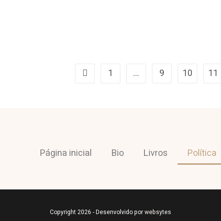
1
…
9
10
11
Página inicial
Bio
Livros
Política
Copyright 2026 - Desenvolvido por
websytes