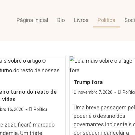
Página inicial
Bio
Livros
Política
Soc
Trump fora
eiro turno do resto de
novembro 7, 2020
Polític
 vidas
Uma breve passagem pe
ro 16, 2020
Política
poder é o destino dos
governantes incidentais 
de 2020 ficará marcado
conseguem cancelar a
ndemia. Um triste