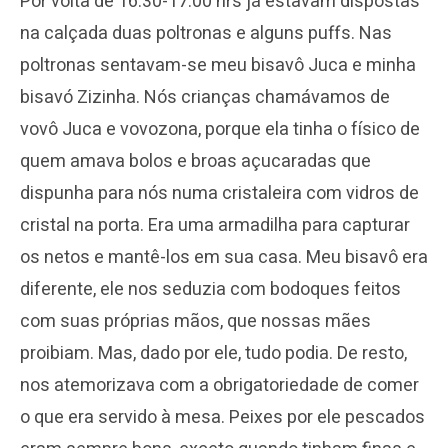
Por volta de 16:30-17:00 hrs já estavam dispostas
na calçada duas poltronas e alguns puffs. Nas
poltronas sentavam-se meu bisavô Juca e minha
bisavó Zizinha. Nós crianças chamávamos de
vovô Juca e vovozona, porque ela tinha o físico de
quem amava bolos e broas açucaradas que
dispunha para nós numa cristaleira com vidros de
cristal na porta. Era uma armadilha para capturar
os netos e mantê-los em sua casa. Meu bisavô era
diferente, ele nos seduzia com bodoques feitos
com suas próprias mãos, que nossas mães
proibiam. Mas, dado por ele, tudo podia. De resto,
nos atemorizava com a obrigatoriedade de comer
o que era servido à mesa. Peixes por ele pescados