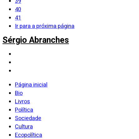
39
40
41
Ir para a próxima página
Sérgio Abranches
Página inicial
Bio
Livros
Política
Sociedade
Cultura
Ecopolítica