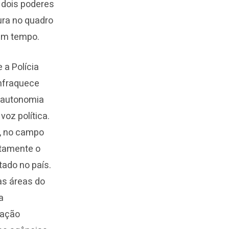
 dois poderes
sura no quadro
 em tempo.
 a Polícia
enfraquece
à autonomia
voz política.
e, no campo
etamente o
ado no país.
as áreas do
a
lação