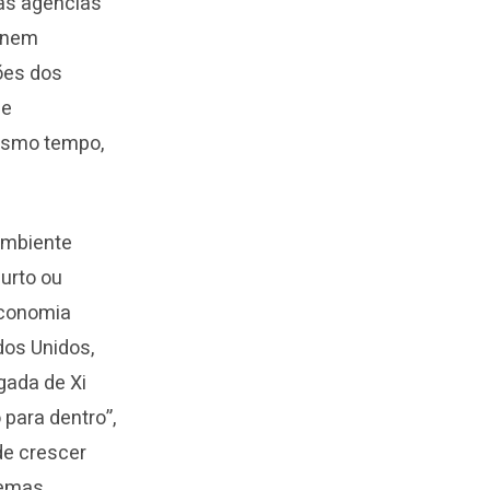
as agências
, nem
ões dos
de
mesmo tempo,
ambiente
curto ou
economia
dos Unidos,
gada de Xi
 para dentro”,
de crescer
lemas