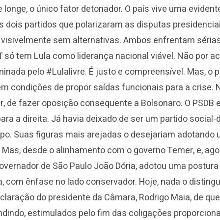
 longe, o único fator detonador. O país vive uma evident
s dois partidos que polarizaram as disputas presidencia
 visivelmente sem alternativas. Ambos enfrentam sérias
T só tem Lula como liderança nacional viável. Não por a
nada pelo #Lulalivre. É justo e compreensível. Mas, o p
m condições de propor saídas funcionais para a crise. 
r, de fazer oposição consequente a Bolsonaro. O PSDB 
ra a direita. Já havia deixado de ser um partido social
po. Suas figuras mais arejadas o desejariam adotando
l. Mas, desde o alinhamento com o governo Temer, e, ago
overnador de São Paulo João Dória, adotou uma postura l
, com ênfase no lado conservador. Hoje, nada o disting
declaração do presidente da Câmara, Rodrigo Maia, de q
dindo, estimulados pelo fim das coligações proporciona