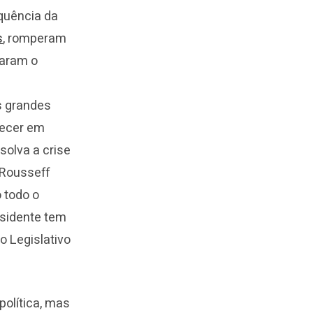
quência da
s
, romperam
caram o
s grandes
tecer em
solva a crise
 Rousseff
 todo o
esidente tem
o Legislativo
política, mas