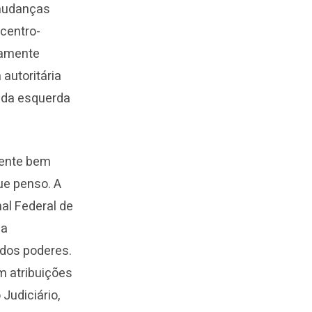
 mudanças
 centro-
camente
autoritária
, da esquerda
mente bem
que penso. A
al Federal de
da
 dos poderes.
m atribuições
Judiciário,