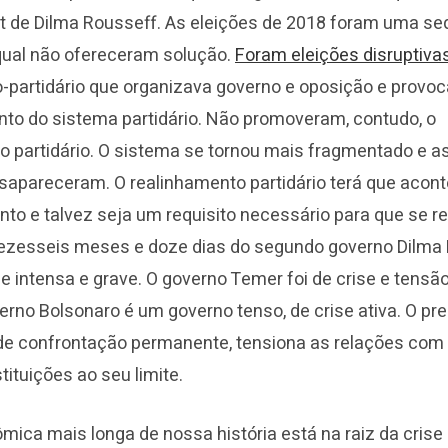
de Dilma Rousseff. As eleições de 2018 foram uma se
 qual não ofereceram solução.
Foram eleições disruptiva
co-partidário que organizava governo e oposição e provo
to do sistema partidário. Não promoveram, contudo, o
o partidário. O sistema se tornou mais fragmentado e a
apareceram. O realinhamento partidário terá que acon
o e talvez seja um requisito necessário para que se re
 dezesseis meses e doze dias do segundo governo Dilma
e intensa e grave. O governo Temer foi de crise e tensão
erno Bolsonaro é um governo tenso, de crise ativa. O pr
de confrontação permanente, tensiona as relações com 
stituições ao seu limite.
mica mais longa de nossa história está na raiz da crise 