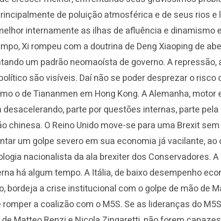
rincipalmente de poluição atmosférica e de seus rios e 
 melhor internamente as ilhas de afluência e dinamismo
po, Xi rompeu com a doutrina de Deng Xiaoping de aber
ntando um padrão neomaoísta de governo. A repressão, 
lítico são visíveis. Daí não se poder desprezar o risco
mo o de Tiananmen em Hong Kong. A Alemanha, motor
 desacelerando, parte por questões internas, parte pela
o chinesa. O Reino Unido move-se para uma Brexit sem
ntar um golpe severo em sua economia já vacilante, ao 
ologia nacionalista da ala brexiter dos Conservadores. 
erna há algum tempo. A Itália, de baixo desempenho ec
, bordeja a crise institucional com o golpe de mão de Ma
 romper a coalizão com o M5S. Se as lideranças do M5S 
 de Matteo Renzi e Nicola Zingaretti, não forem capazes