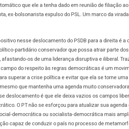
ntomático que ele a tenha dado em reunião de filiação a
ta, ex-bolsonarista expulso do PSL. Um marco da virada 
positivo nesse deslocamento do PSDB para a direita é a 
lítico-partidário conservador que possa atrair parte do
 afastando-os de uma liderança disruptiva e iliberal. Tra
 o campo do respeito às regras democráticas é um movi
ra superar a crise política e evitar que ela se torne uma
l, mesmo que mantenha uma agenda muito conservadora
se deslocamento é que ele deixa vazios os campos liber
rático. O PT não se esforçou para atualizar sua agenda 
cial-democrática ou socialista-democrática mais ampla
ão capaz de conduzir o país no processo de metamorfo