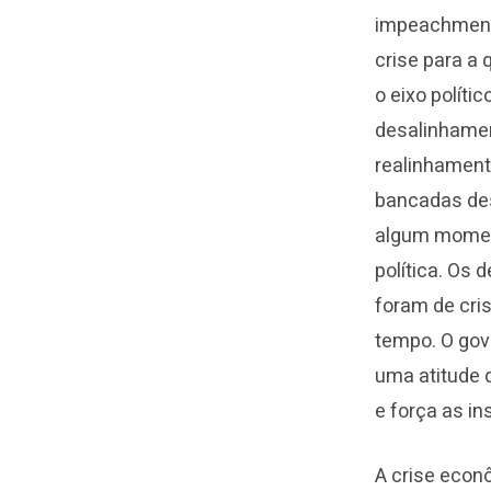
impeachment 
crise para a
o eixo políti
desalinhamen
realinhament
bancadas des
algum moment
política. Os
foram de cris
tempo. O gov
uma atitude 
e força as in
A crise econô