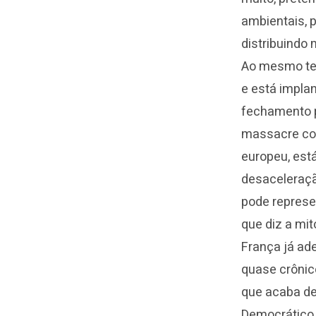
ambientais, p
distribuindo
Ao mesmo tem
e está impla
fechamento po
massacre co
europeu, está
desaceleraçã
pode represe
que diz a mit
França já ad
quase crônico
que acaba de
Democrático,