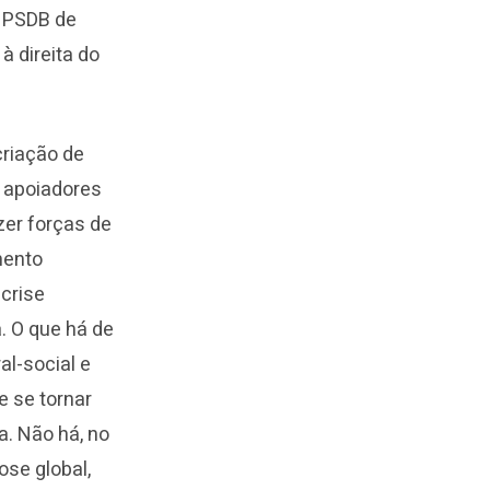
o PSDB de
à direita do
criação de
s apoiadores
zer forças de
mento
 crise
. O que há de
al-social e
e se tornar
. Não há, no
se global,