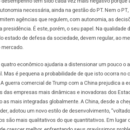
 desempenho tem sido cada vez mais negativo porque 
utonomia necessária, ainda na gestão do PT. Nem o PT
mitem agências que regulem, com autonomia, as decis
a presidência. É este, porém, o seu papel. Na qualidade 
 do estado de defesa da sociedade, devem regular, ao 
o mercado.
 quatro econômico ajudaria a distensionar um pouco o 
al. Mas é pequena a probabilidade de que isto ocorra no 
 A guerra comercial de Trump com a China prejudica a 
ias das empresas mais dinâmicas e inovadoras dos Esta
o as mais integradas globalmente. A China, desde a che
der, adotou um novo estilo de desenvolvimento, “voltado
os são mais qualitativos do que quantitativos. Em lugar 
nde crescer melhor, enfrentando seus gravíssimos prob