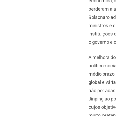
econômica, o
perderam a a
Bolsonaro ad
ministros e d
instituições
o governo e 
A melhora do
político-soci
médio prazo.
global e vár
não por acas
Jinping ao po
cujos objetiv
muito, prete