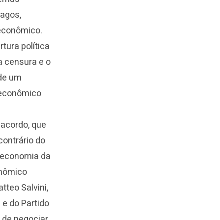
lagos,
 econômico.
tura política
a censura e o
 de um
 econômico
 acordo, que
contrário do
A economia da
onômico
tteo Salvini,
e do Partido
 de negociar