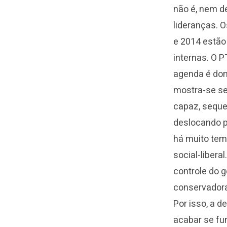
não é, nem de
lideranças. O
e 2014 estão
internas. O P
agenda é domi
mostra-se se
capaz, seque
deslocando pa
há muito tem
social-libera
controle do g
conservadora
Por isso, a 
acabar se fun