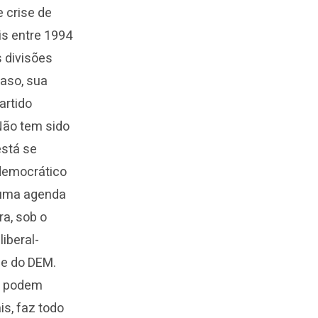
e crise de
is entre 1994
 divisões
caso, sua
artido
Não tem sido
está se
-democrático
 uma agenda
ra, sob o
iberal-
ue do DEM.
ue podem
is, faz todo