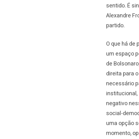
sentido. É si
Alexandre Fro
partido.
O que há de 
um espaço po
de Bolsonaro,
direita para
necessário pa
instituciona
negativo nes
social-democ
uma opção so
momento, opç