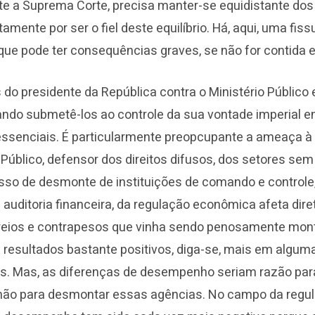
e a Suprema Corte, precisa manter-se equidistante dos
atamente por ser o fiel deste equilíbrio. Há, aqui, uma fis
l que pode ter consequências graves, se não for contida
 do presidente da República contra o Ministério Público e
tando submetê-los ao controle da sua vontade imperial 
 essenciais. É particularmente preopcupante a ameaça 
 Público, defensor dos direitos difusos, dos setores sem 
sso de desmonte de instituições de comando e control
 auditoria financeira, da regulação econômica afeta dir
reios e contrapesos que vinha sendo penosamente mont
resultados bastante positivos, diga-se, mais em algum
s. Mas, as diferenças de desempenho seriam razão par
 não para desmontar essas agências. No campo da regu